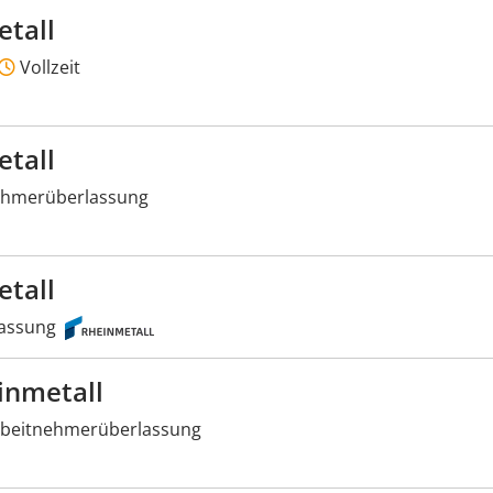
etall
Vollzeit
etall
ehmerüberlassung
etall
assung
inmetall
beitnehmerüberlassung