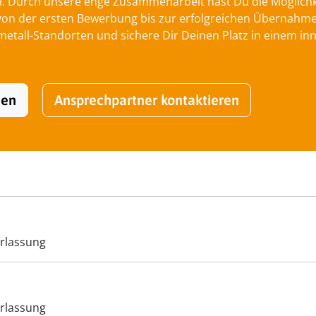
l. Durch unsere enge Zusammenarbeit hast Du die Möglichkei
 der ersten Bewerbung bis zur erfolgreichen Übernahme be
tall-Standorten und sichere Dir Deinen Platz in einem inn
hen
Ansprechpartner kontaktieren
rlassung
rlassung