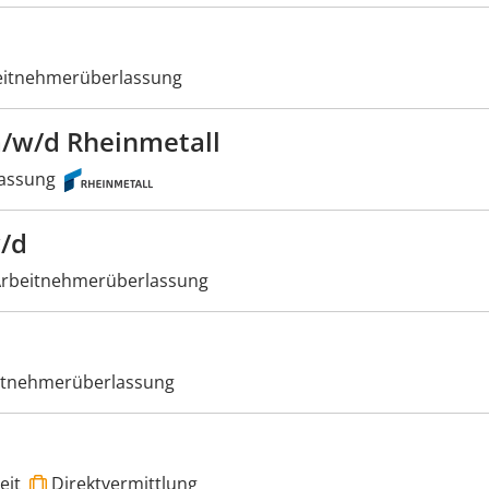
itnehmerüberlassung
/w/d Rheinmetall
assung
/d
rbeitnehmerüberlassung
itnehmerüberlassung
eit
Direktvermittlung