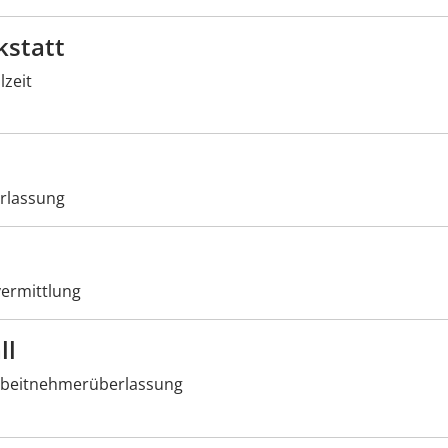
kstatt
lzeit
rlassung
ermittlung
ll
beitnehmerüberlassung