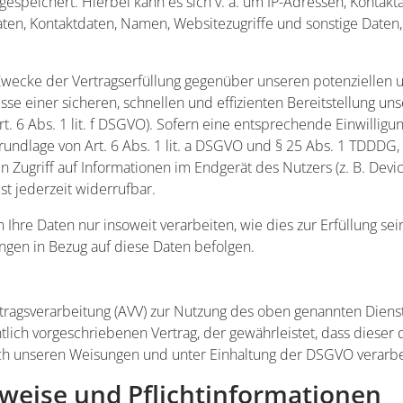
gespeichert. Hierbei kann es sich v. a. um IP-Adressen, Kontak
en, Kontaktdaten, Namen, Websitezugriffe und sonstige Daten,
Zwecke der Vertragserfüllung gegenüber unseren potenziellen 
esse einer sicheren, schnellen und effizienten Bereitstellung u
t. 6 Abs. 1 lit. f DSGVO). Sofern eine entsprechende Einwilligun
rundlage von Art. 6 Abs. 1 lit. a DSGVO und § 25 Abs. 1 TDDDG, 
Zugriff auf Informationen im Endgerät des Nutzers (z. B. Devic
st jederzeit widerrufbar.
Ihre Daten nur insoweit verarbeiten, wie dies zur Erfüllung sei
ungen in Bezug auf diese Daten befolgen.
tragsverarbeitung (AVV) zur Nutzung des oben genannten Dienst
tlich vorgeschriebenen Vertrag, der gewährleistet, dass diese
h unseren Weisungen und unter Einhaltung der DSGVO verarbe
weise und Pflicht­informationen