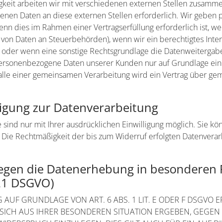
keit arbeiten wir mit verschiedenen externen Stellen zusammen
nen Daten an diese externen Stellen erforderlich. Wir geben
enn dies im Rahmen einer Vertragserfüllung erforderlich ist, we
e von Daten an Steuerbehörden), wenn wir ein berechtigtes Interes
der wenn eine sonstige Rechtsgrundlage die Datenweitergabe 
personenbezogene Daten unserer Kunden nur auf Grundlage eine
Falle einer gemeinsamen Verarbeitung wird ein Vertrag über g
lligung zur Datenverarbeitung
sind nur mit Ihrer ausdrücklichen Einwilligung möglich. Sie kön
n. Die Rechtmäßigkeit der bis zum Widerruf erfolgten Datenvera
egen die Datenerhebung in besonderen F
 21 DSGVO)
UF GRUNDLAGE VON ART. 6 ABS. 1 LIT. E ODER F DSGVO ER
 SICH AUS IHRER BESONDEREN SITUATION ERGEBEN, GEGEN