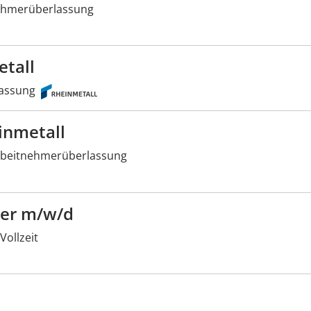
ehmerüberlassung
etall
assung
inmetall
beitnehmerüberlassung
rer m/w/d
Vollzeit