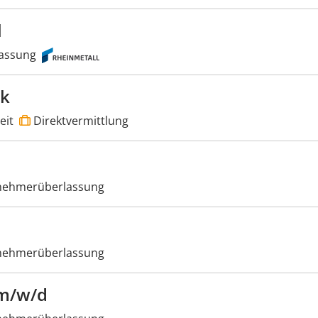
l
assung
ik
eit
Direktvermittlung
nehmerüberlassung
nehmerüberlassung
 m/w/d