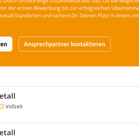
l. Durch unsere enge Zusammenarbeit hast Du die Möglichkei
 der ersten Bewerbung bis zur erfolgreichen Übernahme be
tall-Standorten und sichere Dir Deinen Platz in einem inn
hen
Ansprechpartner kontaktieren
etall
Vollzeit
etall