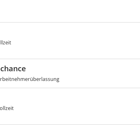
lzeit
schance
rbeitnehmerüberlassung
llzeit