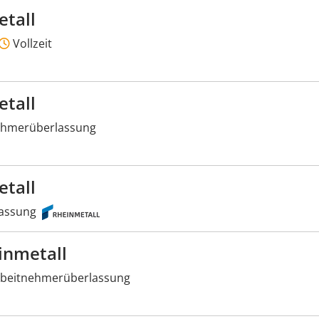
etall
Vollzeit
etall
ehmerüberlassung
etall
assung
inmetall
beitnehmerüberlassung