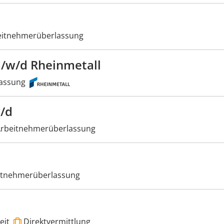
itnehmerüberlassung
/w/d Rheinmetall
assung
/d
rbeitnehmerüberlassung
itnehmerüberlassung
eit
Direktvermittlung