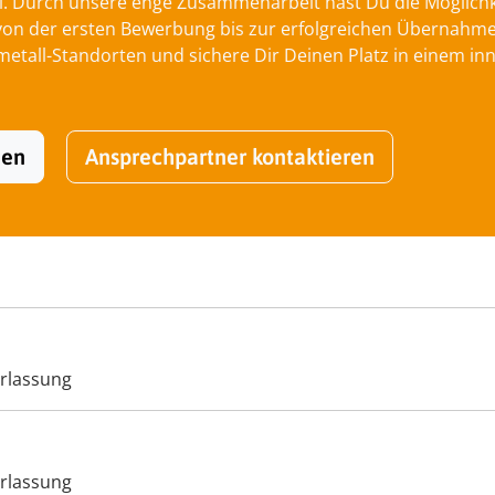
l. Durch unsere enge Zusammenarbeit hast Du die Möglichkei
 der ersten Bewerbung bis zur erfolgreichen Übernahme be
tall-Standorten und sichere Dir Deinen Platz in einem inn
hen
Ansprechpartner kontaktieren
rlassung
rlassung