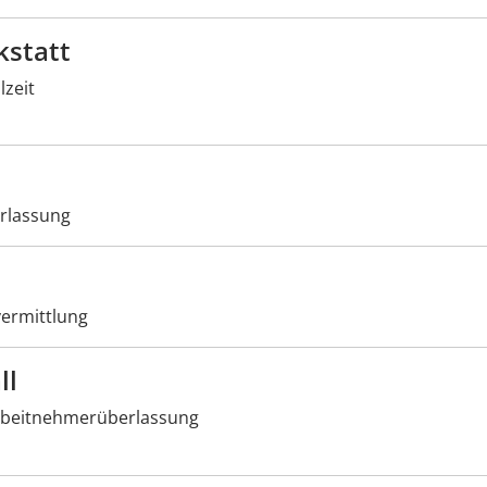
kstatt
lzeit
rlassung
ermittlung
ll
beitnehmerüberlassung