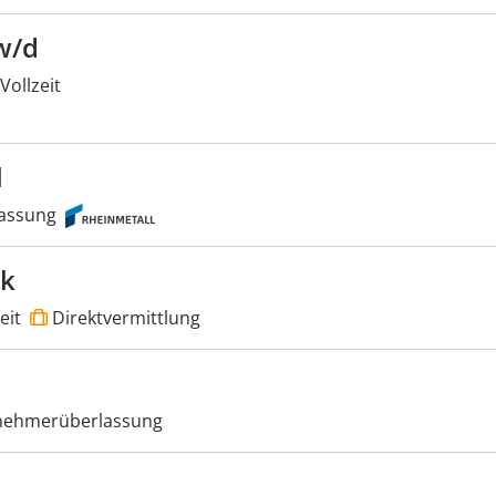
w/d
Vollzeit
l
assung
ik
eit
Direktvermittlung
nehmerüberlassung