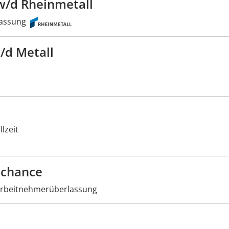
/d Rheinmetall
assung
/d Metall
lzeit
schance
rbeitnehmerüberlassung