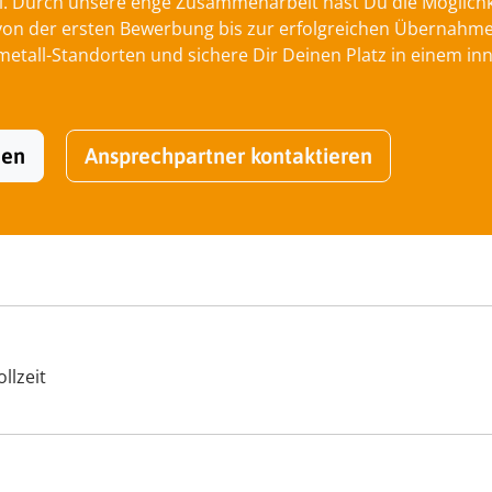
l. Durch unsere enge Zusammenarbeit hast Du die Möglichkei
 der ersten Bewerbung bis zur erfolgreichen Übernahme be
tall-Standorten und sichere Dir Deinen Platz in einem inn
hen
Ansprechpartner kontaktieren
llzeit