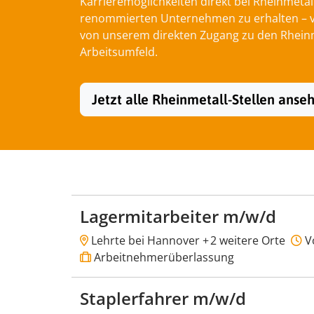
Karrieremöglichkeiten direkt bei Rheinmetal
renommierten Unternehmen zu erhalten – von
von unserem direkten Zugang zu den Rheinme
Arbeitsumfeld.
Jetzt alle Rheinmetall-Stellen anse
Lagermitarbeiter m/w/d
Lehrte bei Hannover +
2 weitere Orte
Vo
Arbeitnehmerüberlassung
Staplerfahrer m/w/d