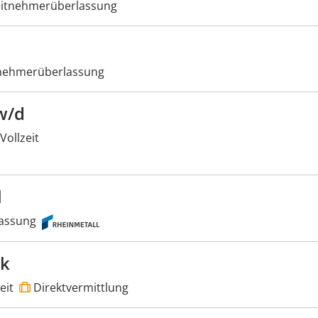
itnehmerüberlassung
nehmerüberlassung
w/d
Vollzeit
l
assung
ik
eit
Direktvermittlung