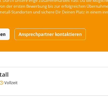
l. Durch unsere enge Zusammenarbeit hast Du die Möglichkei
 der ersten Bewerbung bis zur erfolgreichen Übernahme be
tall-Standorten und sichere Dir Deinen Platz in einem inn
hen
Ansprechpartner kontaktieren
all
Vollzeit