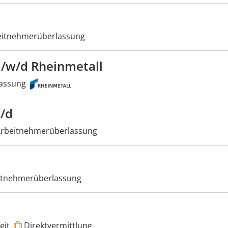
itnehmerüberlassung
/w/d Rheinmetall
assung
/d
rbeitnehmerüberlassung
itnehmerüberlassung
eit
Direktvermittlung