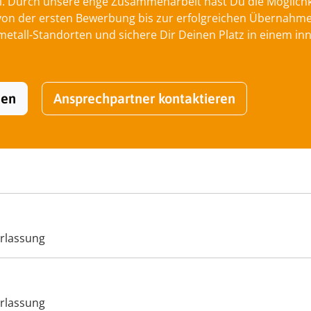
l. Durch unsere enge Zusammenarbeit hast Du die Möglichkei
 der ersten Bewerbung bis zur erfolgreichen Übernahme be
tall-Standorten und sichere Dir Deinen Platz in einem inn
hen
Ansprechpartner kontaktieren
rlassung
rlassung