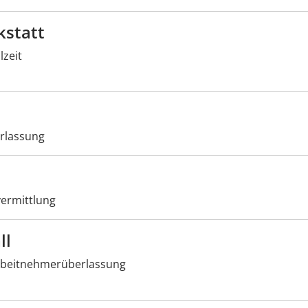
kstatt
lzeit
rlassung
ermittlung
ll
beitnehmerüberlassung