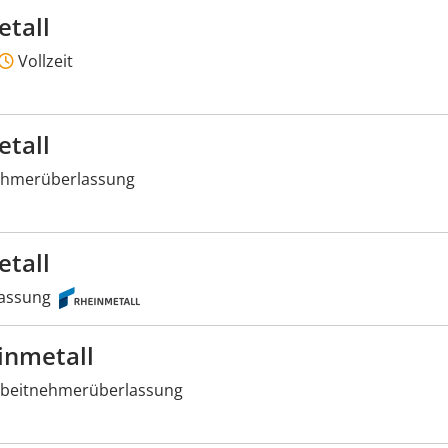
etall
Vollzeit
etall
ehmerüberlassung
etall
assung
inmetall
beitnehmerüberlassung