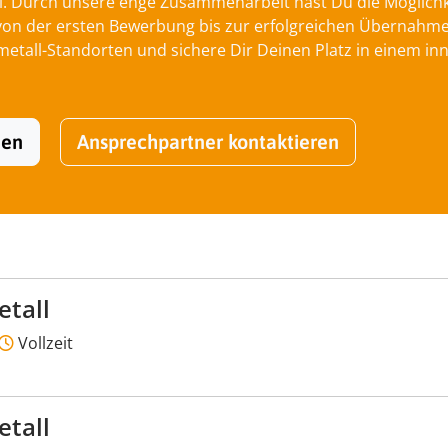
l. Durch unsere enge Zusammenarbeit hast Du die Möglichkei
 der ersten Bewerbung bis zur erfolgreichen Übernahme be
tall-Standorten und sichere Dir Deinen Platz in einem inn
hen
Ansprechpartner kontaktieren
etall
Vollzeit
etall