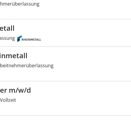
ehmerüberlassung
etall
assung
inmetall
beitnehmerüberlassung
rer m/w/d
Vollzeit