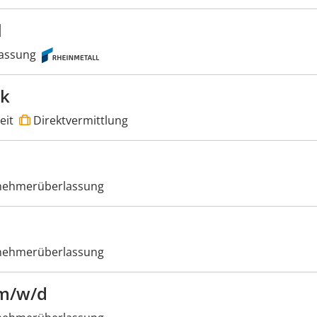
l
assung
ik
eit
Direktvermittlung
nehmerüberlassung
nehmerüberlassung
 m/w/d