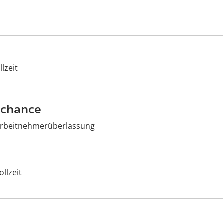
lzeit
schance
rbeitnehmerüberlassung
llzeit