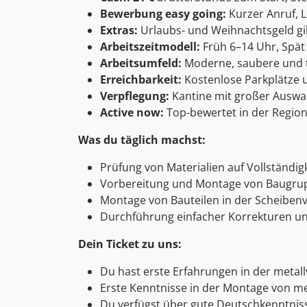
Bewerbung easy going:
Kurzer Anruf, L
Extras:
Urlaubs- und Weihnachtsgeld gib
Arbeitszeitmodell:
Früh 6–14 Uhr, Spät
Arbeitsumfeld:
Moderne, saubere und t
Erreichbarkeit:
Kostenlose Parkplätze 
Verpflegung:
Kantine mit großer Auswah
Active now:
Top-bewertet in der Region
Was du täglich machst:
Prüfung von Materialien auf Vollständigk
Vorbereitung und Montage von Baugru
Montage von Bauteilen in der Scheibenv
Durchführung einfacher Korrekturen u
Dein Ticket zu uns:
Du hast erste Erfahrungen in der metal
Erste Kenntnisse in der Montage von m
Du verfügst über gute Deutschkenntniss