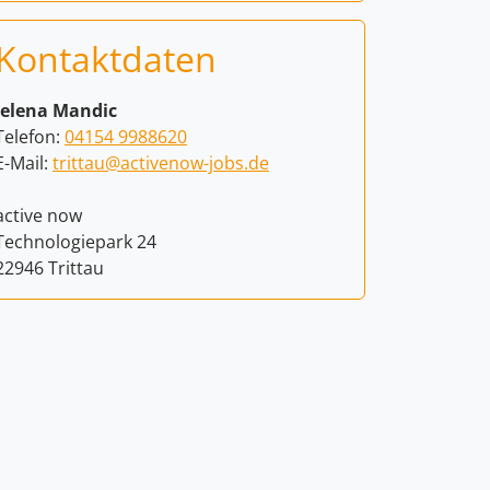
Kontaktdaten
Jelena Mandic
Telefon:
04154 9988620
E-Mail:
trittau@activenow-jobs.de
active now
Technologiepark 24
22946 Trittau