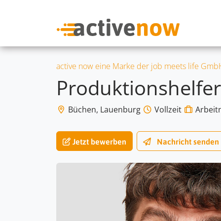
active now eine Marke der job meets life Gmb
Produktionshelfe
Büchen, Lauenburg
Vollzeit
Arbeit
Jetzt bewerben
Nachricht
senden