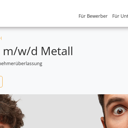
Für Bewerber
Für Un
H
r m/w/d Metall
nehmerüberlassung