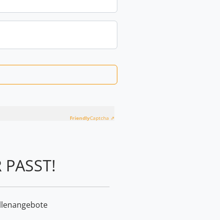
Friendly
Captcha ⇗
 PASST!
llenangebote